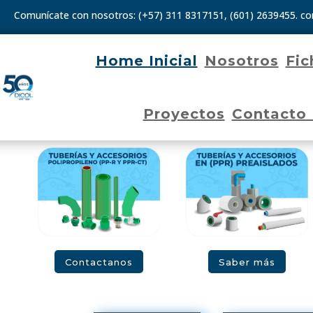
Comunícate con nosotros:
(+57) 311 8317151
,
(601) 2639455.
co
Home Inicial
Nosotros
Fic
Proyectos
Contacto
Contactanos
Saber más