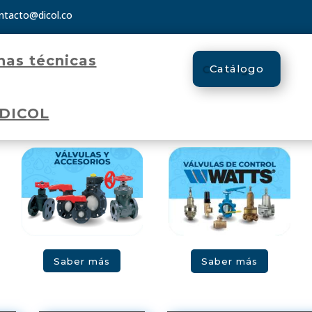
ntacto@dicol.co
has técnicas
Catálogo
 DICOL
Saber más
Saber más