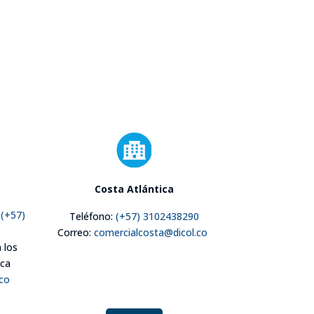
Costa Atlántica
–
(+57)
Teléfono:
(+57) 3102438290
Correo:
comercialcosta@dicol.co
 los
rca
.co