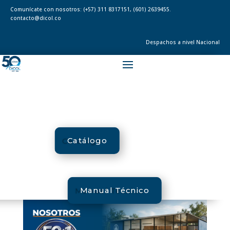
Comunícate con nosotros:
(+57) 311 8317151
,
(601) 2639455.
contacto@dicol.co
Despachos a nivel Nacional
Catálogo
Manual Técnico