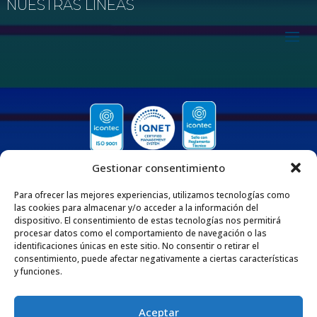
NUESTRAS LÍNEAS
Gestionar consentimiento
Para ofrecer las mejores experiencias, utilizamos tecnologías como
las cookies para almacenar y/o acceder a la información del
dispositivo. El consentimiento de estas tecnologías nos permitirá
procesar datos como el comportamiento de navegación o las
QUIENES SOMOS
identificaciones únicas en este sitio. No consentir o retirar el
consentimiento, puede afectar negativamente a ciertas características
Nos enorgullece ser una empresa 100% Colombiana que desde 1975 se dedica
y funciones.
a fabricar y comercializar tuberías y accesorios de polipropileno, adaptados
para diversas aplicaciones en los sectores de la construcción e industria. Esta
extensa trayectoria respalda nuestro compromiso con la excelencia y la
satisfacción de nuestros clientes por medio de nuestros productos y servicios.
Aceptar