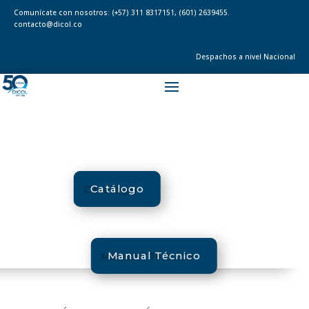
Comunícate con nosotros:
(+57) 311 8317151
,
(601) 2639455.
contacto@dicol.co
Despachos a nivel Nacional
Catálogo
Manual Técnico