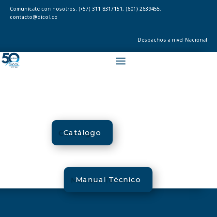
Comunícate con nosotros:
(+57) 311 8317151
,
(601) 2639455.
contacto@dicol.co
Despachos a nivel Nacional
Catálogo
Manual Técnico