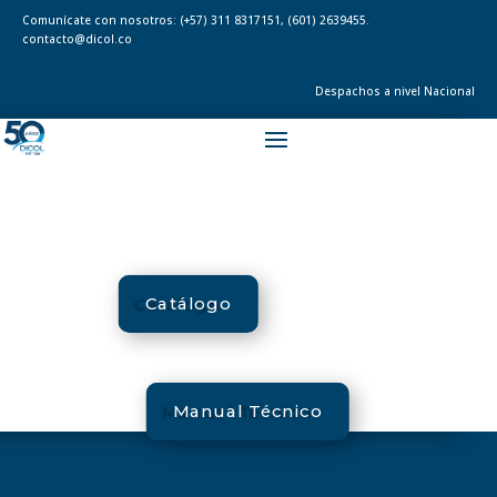
Comunícate con nosotros:
(+57) 311 8317151
,
(601) 2639455.
contacto@dicol.co
Despachos a nivel Nacional
Catálogo
Manual Técnico