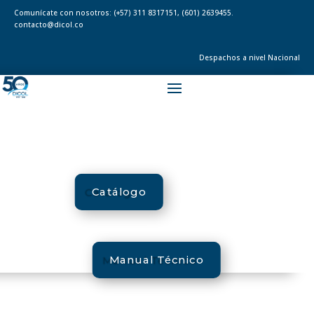
Comunícate con nosotros:
(+57) 311 8317151
,
(601) 2639455.
contacto@dicol.co
Despachos a nivel Nacional
Catálogo
Manual Técnico