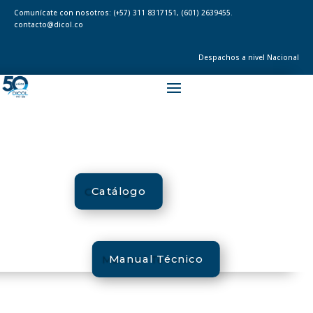
Comunícate con nosotros:
(+57) 311 8317151
,
(601) 2639455.
contacto@dicol.co
Despachos a nivel Nacional
Catálogo
Manual Técnico