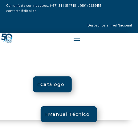
Comunícate con nosotros:
(+57) 311 8317151
,
(601) 2639455.
contacto@dicol.co
Despachos a nivel Nacional
Catálogo
Manual Técnico