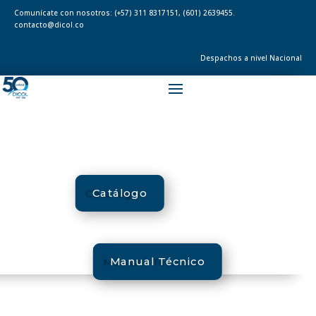
Comunícate con nosotros:
(+57) 311 8317151
,
(601) 2639455.
contacto@dicol.co
Despachos a nivel Nacional
Catálogo
Manual Técnico