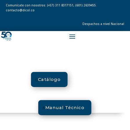
Comunícate con nosotros:
(+57) 311 8317151
,
(601) 2639455.
contacto@dicol.co
Despachos a nivel Nacional
Catálogo
Manual Técnico