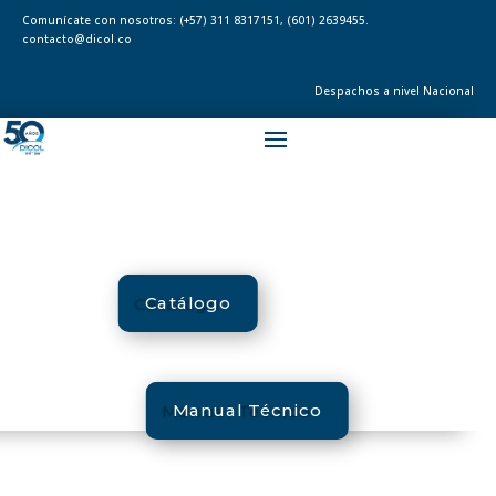
Comunícate con nosotros:
(+57) 311 8317151
,
(601) 2639455.
contacto@dicol.co
Despachos a nivel Nacional
Catálogo
Manual Técnico