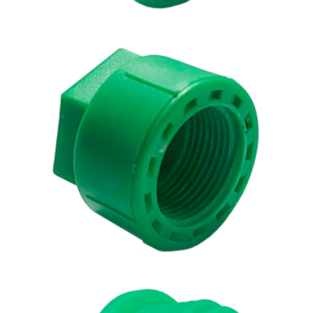
Tapón H
Tapón rosca H