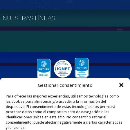
NUESTRAS LÍNEAS
Gestionar consentimiento
Para ofrecer las mejores experiencias, utilizamos tecnologías como
las cookies para almacenar y/o acceder a la información del
dispositivo. El consentimiento de estas tecnologías nos permitirá
procesar datos como el comportamiento de navegación o las
QUIENES SOMOS
identificaciones únicas en este sitio. No consentir o retirar el
consentimiento, puede afectar negativamente a ciertas características
Nos enorgullece ser una empresa 100% Colombiana que desde 1975 se dedica
y funciones.
a fabricar y comercializar tuberías y accesorios de polipropileno, adaptados