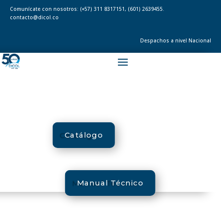
Comunícate con nosotros:
(+57) 311 8317151
,
(601) 2639455.
contacto@dicol.co
Despachos a nivel Nacional
Catálogo
Manual Técnico