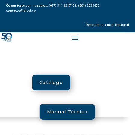
Comunícate con nosotros:
(+57) 311 8317151
,
(601) 2639455.
contacto@dicol.co
Despachos a nivel Nacional
Catálogo
Manual Técnico