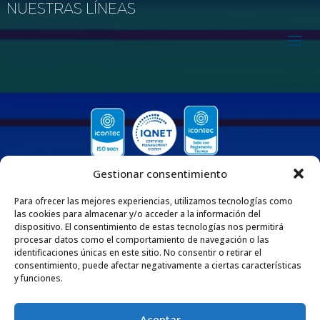
NUESTRAS LÍNEAS
Gestionar consentimiento
Para ofrecer las mejores experiencias, utilizamos tecnologías como
las cookies para almacenar y/o acceder a la información del
dispositivo. El consentimiento de estas tecnologías nos permitirá
procesar datos como el comportamiento de navegación o las
QUIENES SOMOS
identificaciones únicas en este sitio. No consentir o retirar el
consentimiento, puede afectar negativamente a ciertas características
Nos enorgullece ser una empresa 100% Colombiana que desde 1975 se dedica
y funciones.
a fabricar y comercializar tuberías y accesorios de polipropileno, adaptados
para diversas aplicaciones en los sectores de la construcción e industria. Esta
extensa trayectoria respalda nuestro compromiso con la excelencia y la
satisfacción de nuestros clientes por medio de nuestros productos y servicios.
Aceptar