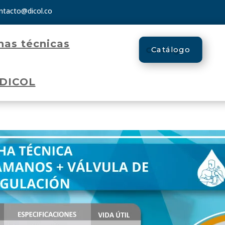
ntacto@dicol.co
has técnicas
Catálogo
 DICOL