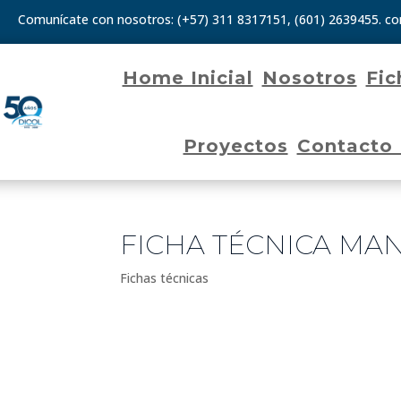
Comunícate con nosotros:
(+57) 311 8317151
,
(601) 2639455.
co
Home Inicial
Nosotros
Fic
Proyectos
Contacto
FICHA TÉCNICA MA
Fichas técnicas