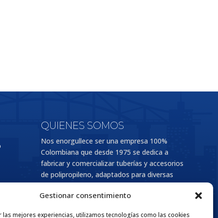
QUIENES SOMOS
Nos enorgullece ser una empresa 100%
o
Colombiana que desde 1975 se dedica a
fabricar y comercializar tuberías y accesorios
de polipropileno, adaptados para diversas
aplicaciones en los sectores de la
Gestionar consentimiento
construcción e industria. Esta extensa
trayectoria respalda nuestro compromiso con
r las mejores experiencias, utilizamos tecnologías como las cookies