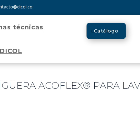
ntacto@dicol.co
has técnicas
Catálogo
 DICOL
NGUERA ACOFLEX® PARA LA