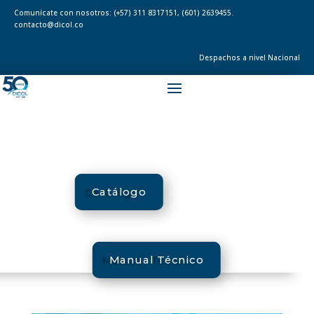
Comunícate con nosotros:
(+57) 311 8317151
,
(601) 2639455.
contacto@dicol.co
Despachos a nivel Nacional
Catálogo
Manual Técnico