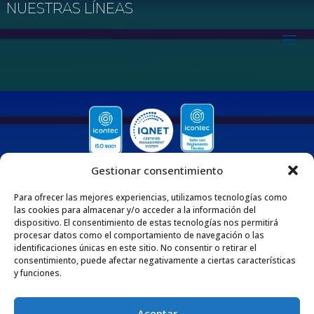
NUESTRAS LÍNEAS
Gestionar consentimiento
Para ofrecer las mejores experiencias, utilizamos tecnologías como
las cookies para almacenar y/o acceder a la información del
dispositivo. El consentimiento de estas tecnologías nos permitirá
procesar datos como el comportamiento de navegación o las
QUIENES SOMOS
identificaciones únicas en este sitio. No consentir o retirar el
consentimiento, puede afectar negativamente a ciertas características
Nos enorgullece ser una empresa 100% Colombiana que desde 1975 se dedica
y funciones.
a fabricar y comercializar tuberías y accesorios de polipropileno, adaptados
para diversas aplicaciones en los sectores de la construcción e industria. Esta
extensa trayectoria respalda nuestro compromiso con la excelencia y la
satisfacción de nuestros clientes por medio de nuestros productos y servicios.
Aceptar