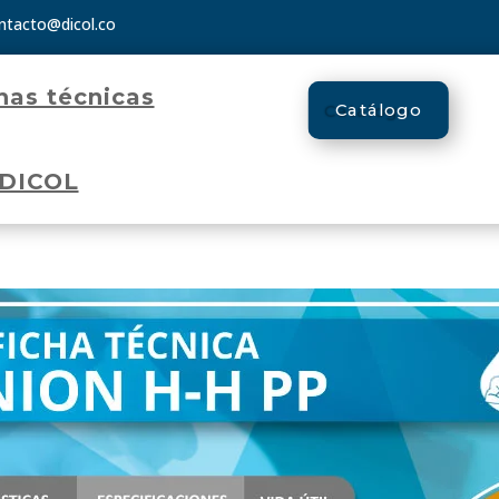
ntacto@dicol.co
has técnicas
Catálogo
 DICOL