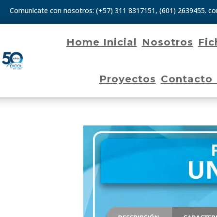
Comunícate con nosotros:
(+57) 311 8317151
,
(601) 2639455.
co
Home Inicial
Nosotros
Fic
Proyectos
Contacto