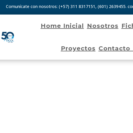
Comunícate con nosotros:
(+57) 311 8317151
,
(601) 2639455.
co
Home Inicial
Nosotros
Fic
Proyectos
Contacto