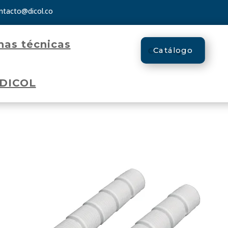
ntacto@dicol.co
has técnicas
Catálogo
 DICOL