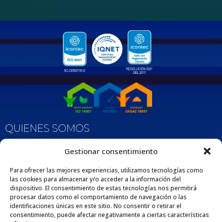
QUIENES SOMOS
Nos enorgullece ser una empresa 100% Colombiana que desde 1975 se dedica
Gestionar consentimiento
a fabricar y comercializar tuberías y accesorios de polipropileno, adaptados
para diversas aplicaciones en los sectores de la construcción e industria. Esta
extensa trayectoria respalda nuestro compromiso con la excelencia y la
Para ofrecer las mejores experiencias, utilizamos tecnologías como
satisfacción de nuestros clientes por medio de nuestros productos y servicios.
las cookies para almacenar y/o acceder a la información del
dispositivo. El consentimiento de estas tecnologías nos permitirá
procesar datos como el comportamiento de navegación o las
identificaciones únicas en este sitio. No consentir o retirar el
consentimiento, puede afectar negativamente a ciertas características