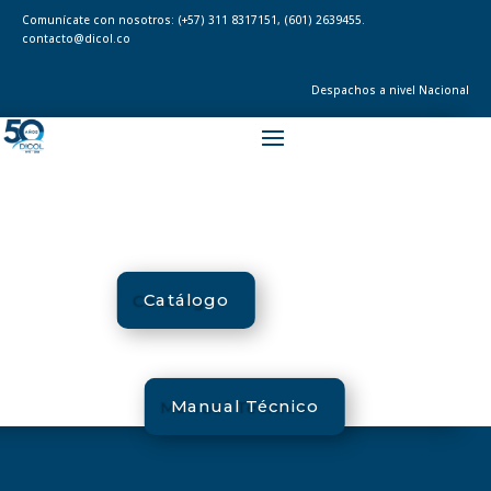
Comunícate con nosotros:
(+57) 311 8317151
,
(601) 2639455.
contacto@dicol.co
Despachos a nivel Nacional
Catálogo
Manual Técnico