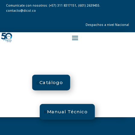
Comunícate con nosotros:
(+57) 311 8317151
,
(601) 2639455.
contacto@dicol.co
Despachos a nivel Nacional
Catálogo
Manual Técnico