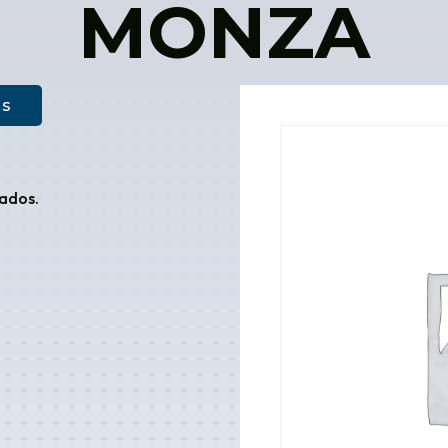
MONZA
as
ados.