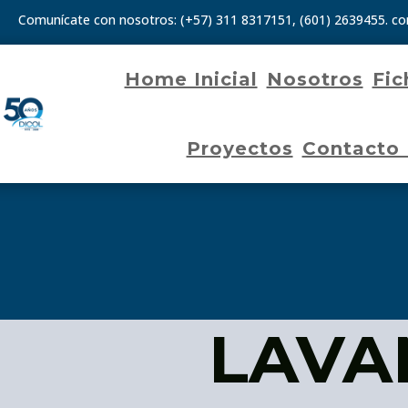
Comunícate con nosotros:
(+57) 311 8317151
,
(601) 2639455.
co
Home Inicial
Nosotros
Fic
Proyectos
Contacto
LAVA