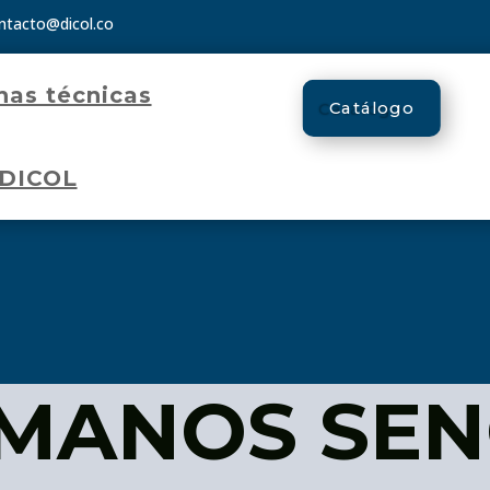
ntacto@dicol.co
has técnicas
Catálogo
 DICOL
MANOS SEN