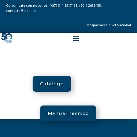
Comunícate con nosotros:
(+57) 311 8317151
,
(601) 2639455.
contacto@dicol.co
Despachos a nivel Nacional
Catálogo
Manual Técnico