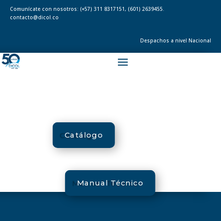
Comunícate con nosotros:
(+57) 311 8317151
,
(601) 2639455.
contacto@dicol.co
Despachos a nivel Nacional
Catálogo
Manual Técnico