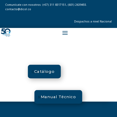
Comunícate con nosotros:
(+57) 311 8317151
,
(601) 2639455.
contacto@dicol.co
Despachos a nivel Nacional
Catálogo
Manual Técnico