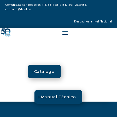
Comunícate con nosotros:
(+57) 311 8317151
,
(601) 2639455.
contacto@dicol.co
Despachos a nivel Nacional
Catálogo
Manual Técnico