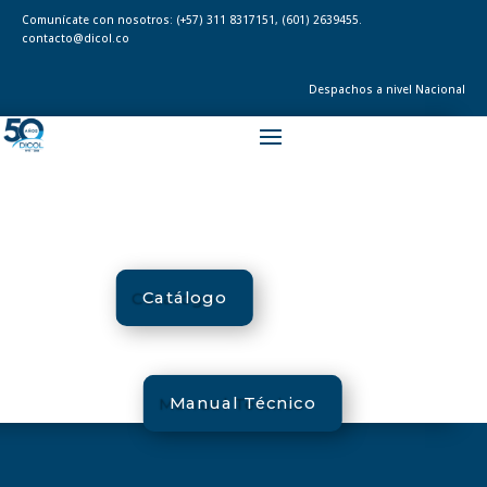
Comunícate con nosotros:
(+57) 311 8317151
,
(601) 2639455.
contacto@dicol.co
Despachos a nivel Nacional
Catálogo
Manual Técnico