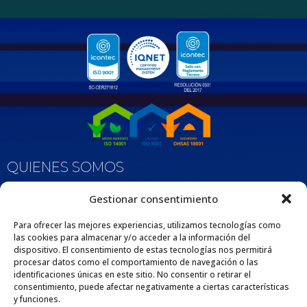
QUIENES SOMOS
Nos enorgullece ser una empresa 100% Colombiana que desde 1975 se dedica
Gestionar consentimiento
a fabricar y comercializar tuberías y accesorios de polipropileno, adaptados
para diversas aplicaciones en los sectores de la construcción e industria. Esta
extensa trayectoria respalda nuestro compromiso con la excelencia y la
Para ofrecer las mejores experiencias, utilizamos tecnologías como
satisfacción de nuestros clientes por medio de nuestros productos y servicios.
las cookies para almacenar y/o acceder a la información del
dispositivo. El consentimiento de estas tecnologías nos permitirá
procesar datos como el comportamiento de navegación o las
identificaciones únicas en este sitio. No consentir o retirar el
consentimiento, puede afectar negativamente a ciertas características
y funciones.