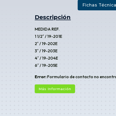
Fichas Técnic
Descripción
MEDIDA REF.
1 1/2″ / 19-201E
2″ / 19-202E
3″ / 19-203E
4″ / 19-204E
6″ / 19-205E
Error:
Formulario de contacto no encontr
Más Información