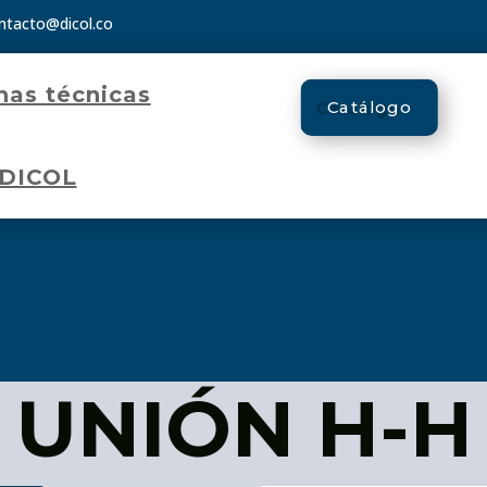
ntacto@dicol.co
has técnicas
Catálogo
 DICOL
UNIÓN H-H