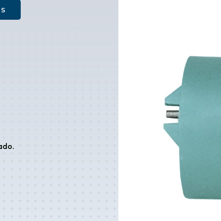
as
ado.