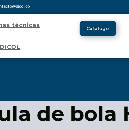
ntacto@dicol.co
has técnicas
Catálogo
 DICOL
ula de bola 