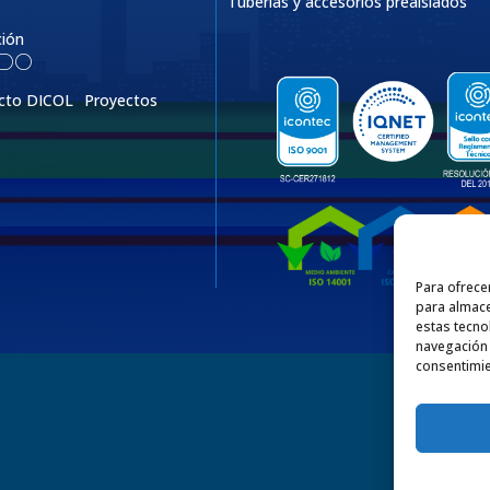
Tuberías y accesorios preaislados
ción
IDO
cto DICOL
Proyectos
Para ofrece
para almace
estas tecno
navegación o
consentimie