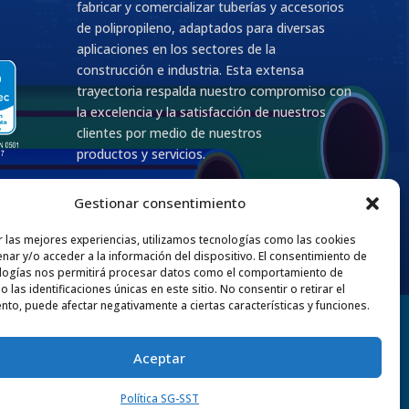
fabricar y comercializar tuberías y accesorios
de polipropileno, adaptados para diversas
aplicaciones en los sectores de la
construcción e industria. Esta extensa
trayectoria respalda nuestro compromiso con
la excelencia y la satisfacción de nuestros
clientes por medio de nuestros
productos y servicios.
Gestionar consentimiento
r las mejores experiencias, utilizamos tecnologías como las cookies
nar y/o acceder a la información del dispositivo. El consentimiento de
logías nos permitirá procesar datos como el comportamiento de
 las identificaciones únicas en este sitio. No consentir o retirar el
nto, puede afectar negativamente a ciertas características y funciones.
Aceptar
Política SG-SST