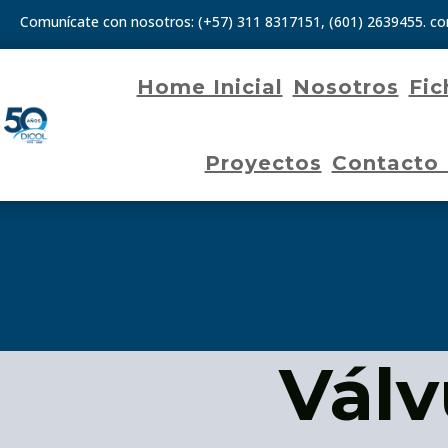
Comunícate con nosotros:
(+57) 311 8317151
,
(601) 2639455.
co
Home Inicial
Nosotros
Fic
Proyectos
Contacto
Válv