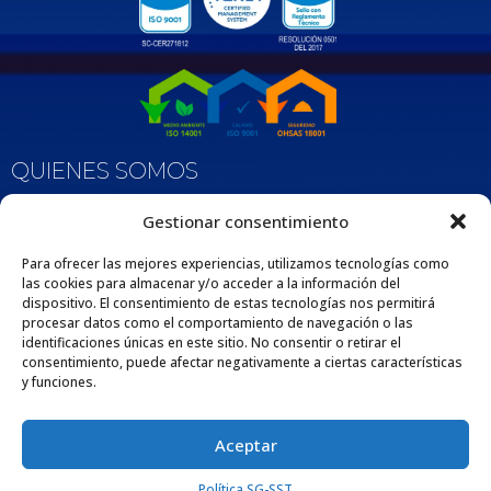
QUIENES SOMOS
Nos enorgullece ser una empresa 100% Colombiana que desde 1975 se dedica
Gestionar consentimiento
a fabricar y comercializar tuberías y accesorios de polipropileno, adaptados
para diversas aplicaciones en los sectores de la construcción e industria. Esta
extensa trayectoria respalda nuestro compromiso con la excelencia y la
Para ofrecer las mejores experiencias, utilizamos tecnologías como
satisfacción de nuestros clientes por medio de nuestros productos y servicios.
las cookies para almacenar y/o acceder a la información del
dispositivo. El consentimiento de estas tecnologías nos permitirá
procesar datos como el comportamiento de navegación o las
identificaciones únicas en este sitio. No consentir o retirar el
consentimiento, puede afectar negativamente a ciertas características
y funciones.
Aceptar
Política SG-SST