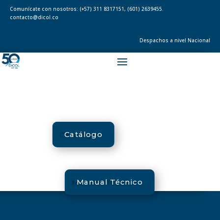
Comunícate con nosotros:
(+57) 311 8317151
,
(601) 2639455.
contacto@dicol.co
Despachos a nivel Nacional
Catálogo
Manual Técnico