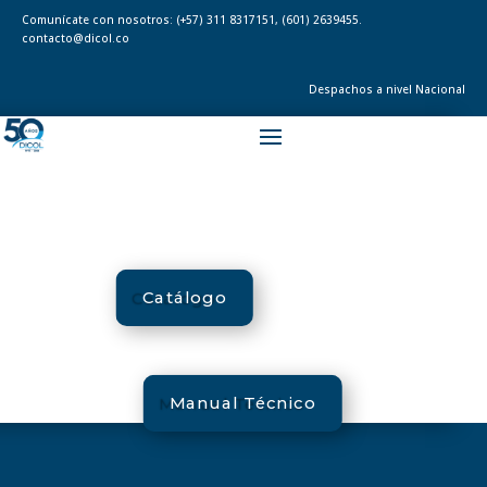
Comunícate con nosotros:
(+57) 311 8317151
,
(601) 2639455.
contacto@dicol.co
Despachos a nivel Nacional
Catálogo
Manual Técnico