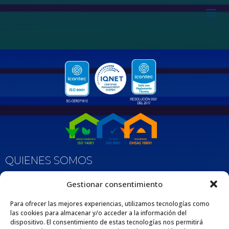
QUIENES SOMOS
Nos enorgullece ser una empresa 100% Colombiana que desde 1975 se dedica
Gestionar consentimiento
a fabricar y comercializar tuberías y accesorios de polipropileno, adaptados
para diversas aplicaciones en los sectores de la construcción e industria. Esta
extensa trayectoria respalda nuestro compromiso con la excelencia y la
Para ofrecer las mejores experiencias, utilizamos tecnologías como
satisfacción de nuestros clientes por medio de nuestros productos y servicios.
las cookies para almacenar y/o acceder a la información del
dispositivo. El consentimiento de estas tecnologías nos permitirá