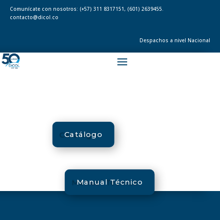
Comunícate con nosotros:
(+57) 311 8317151
,
(601) 2639455.
contacto@dicol.co
Despachos a nivel Nacional
Catálogo
Manual Técnico