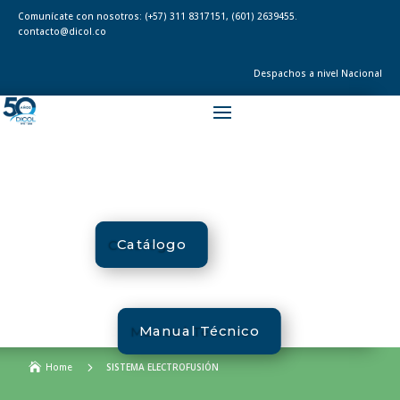
Comunícate con nosotros:
(+57) 311 8317151
,
(601) 2639455.
contacto@dicol.co
Despachos a nivel Nacional
Catálogo
Manual Técnico
5

Home
SISTEMA ELECTROFUSIÓN