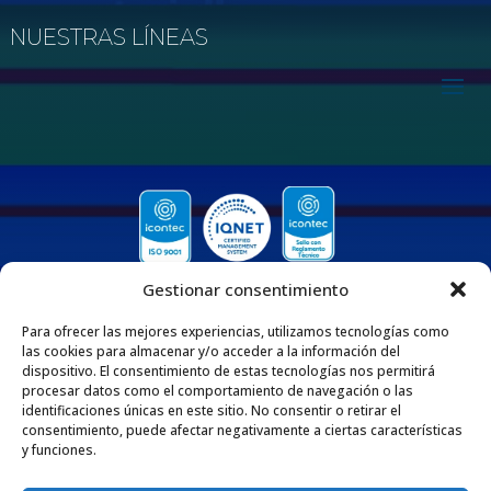
NUESTRAS LÍNEAS
Gestionar consentimiento
Para ofrecer las mejores experiencias, utilizamos tecnologías como
las cookies para almacenar y/o acceder a la información del
dispositivo. El consentimiento de estas tecnologías nos permitirá
procesar datos como el comportamiento de navegación o las
QUIENES SOMOS
identificaciones únicas en este sitio. No consentir o retirar el
consentimiento, puede afectar negativamente a ciertas características
Nos enorgullece ser una empresa 100% Colombiana que desde 1975 se dedica
y funciones.
a fabricar y comercializar tuberías y accesorios de polipropileno, adaptados
para diversas aplicaciones en los sectores de la construcción e industria. Esta
extensa trayectoria respalda nuestro compromiso con la excelencia y la