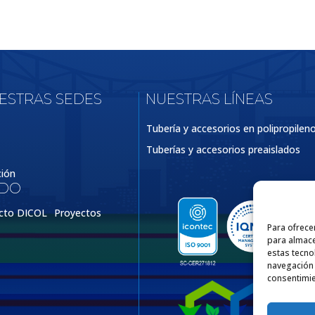
UESTRAS SEDES
NUESTRAS LÍNEAS
Tubería y accesorios en polipropilen
Tuberías y accesorios preaislados
ción
IDO
cto DICOL
Proyectos
Para ofrece
para almace
estas tecno
navegación o
consentimie