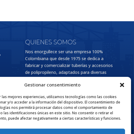
QUIENES SOMOS
Nos enorgullece ser una empresa 100%
o
Colombiana que desde 1975 se dedica a
fabricar y comercializar tuberías y accesorios
de polipropileno, adaptados para diversas
aplicaciones en los sectores de la
Gestionar consentimiento
construcción e industria. Esta extensa
trayectoria respalda nuestro compromiso con
r las mejores experiencias, utilizamos tecnologías como las cookies
la excelencia y la satisfacción de nuestros
nar y/o acceder a la información del dispositivo. El consentimiento de
clientes por medio de nuestros
logías nos permitirá procesar datos como el comportamiento de
 las identificaciones únicas en este sitio. No consentir o retirar el
productos y servicios.
nto, puede afectar negativamente a ciertas características y funciones.