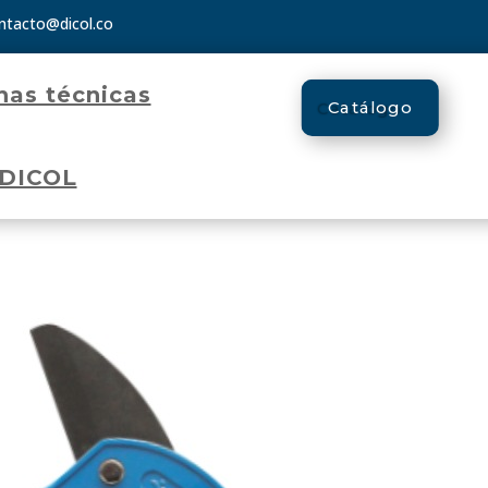
ntacto@dicol.co
has técnicas
Catálogo
 DICOL