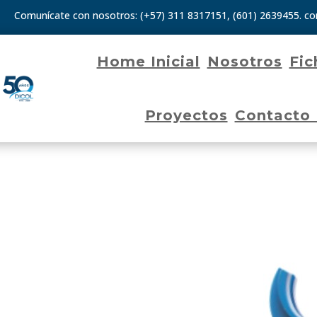
Comunícate con nosotros:
(+57) 311 8317151
,
(601) 2639455.
co
Home Inicial
Nosotros
Fic
Proyectos
Contacto