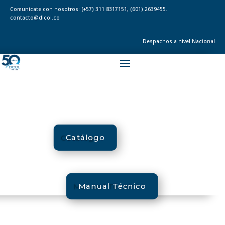
Comunícate con nosotros:
(+57) 311 8317151
,
(601) 2639455.
contacto@dicol.co
Despachos a nivel Nacional
Catálogo
Manual Técnico