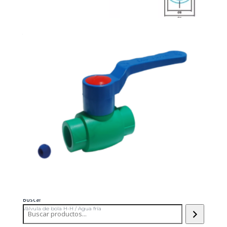
Tubería en Polipropileno (PP-R) PN 10 / RDE 11 – -Serie 5 Agua Fría
Buscar
Válvula de bola H-H / Agua fría