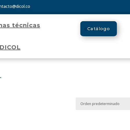
ntacto@dicol.co
has técnicas
Catálogo
 DICOL
”