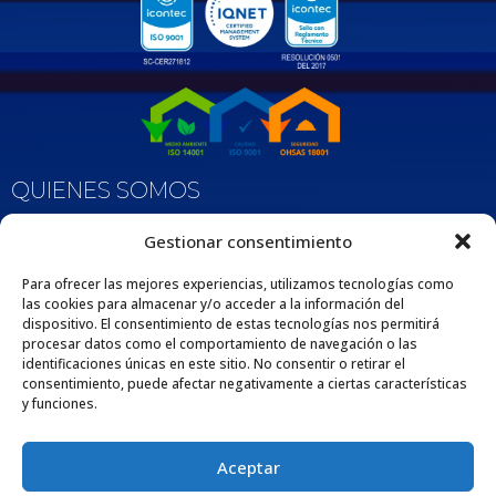
QUIENES SOMOS
Nos enorgullece ser una empresa 100% Colombiana que desde 1975 se dedica
Gestionar consentimiento
a fabricar y comercializar tuberías y accesorios de polipropileno, adaptados
para diversas aplicaciones en los sectores de la construcción e industria. Esta
extensa trayectoria respalda nuestro compromiso con la excelencia y la
Para ofrecer las mejores experiencias, utilizamos tecnologías como
satisfacción de nuestros clientes por medio de nuestros productos y servicios.
las cookies para almacenar y/o acceder a la información del
dispositivo. El consentimiento de estas tecnologías nos permitirá
procesar datos como el comportamiento de navegación o las
identificaciones únicas en este sitio. No consentir o retirar el
consentimiento, puede afectar negativamente a ciertas características
y funciones.
Aceptar