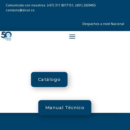
Comunícate con nosotros:
(+57) 311 8317151
,
(601) 2639455.
contacto@dicol.co
Despachos a nivel Nacional
Catálogo
Manual Técnico