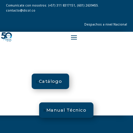
Comunícate con nosotros:
(+57) 311 8317151
,
(601) 2639455.
contacto@dicol.co
Despachos a nivel Nacional
Catálogo
Manual Técnico