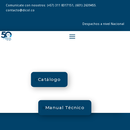
Comunícate con nosotros:
(+57) 311 8317151
,
(601) 2639455.
contacto@dicol.co
Despachos a nivel Nacional
Catálogo
Manual Técnico