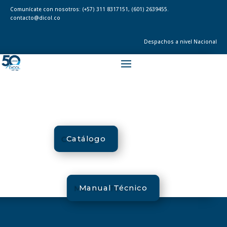
Comunícate con nosotros:
(+57) 311 8317151
,
(601) 2639455.
contacto@dicol.co
Despachos a nivel Nacional
Catálogo
Manual Técnico