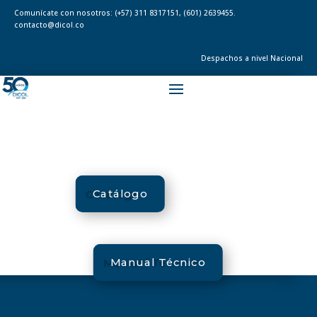
Comunícate con nosotros:
(+57) 311 8317151
,
(601) 2639455.
contacto@dicol.co
Despachos a nivel Nacional
Catálogo
Manual Técnico