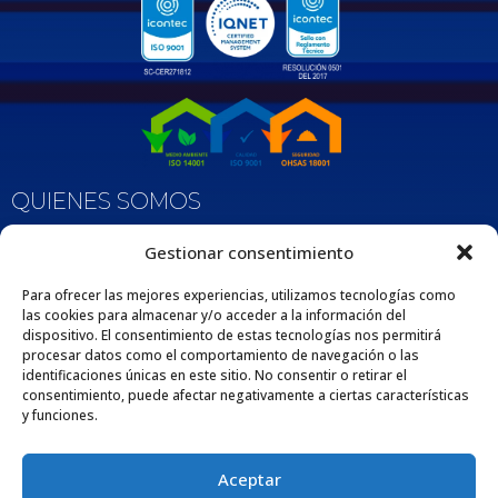
QUIENES SOMOS
Nos enorgullece ser una empresa 100% Colombiana que desde 1975 se dedica
Gestionar consentimiento
a fabricar y comercializar tuberías y accesorios de polipropileno, adaptados
para diversas aplicaciones en los sectores de la construcción e industria. Esta
extensa trayectoria respalda nuestro compromiso con la excelencia y la
Para ofrecer las mejores experiencias, utilizamos tecnologías como
satisfacción de nuestros clientes por medio de nuestros productos y servicios.
las cookies para almacenar y/o acceder a la información del
dispositivo. El consentimiento de estas tecnologías nos permitirá
procesar datos como el comportamiento de navegación o las
identificaciones únicas en este sitio. No consentir o retirar el
consentimiento, puede afectar negativamente a ciertas características
y funciones.
Aceptar