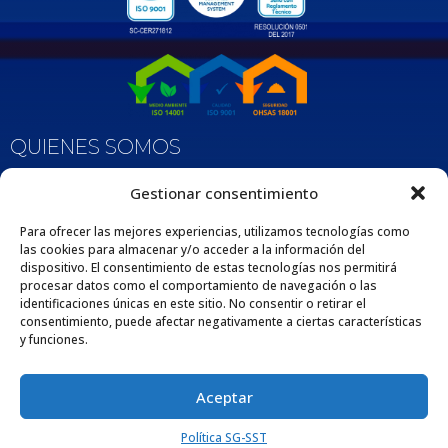
QUIENES SOMOS
Nos enorgullece ser una empresa 100% Colombiana que desde 1975 se dedica
Gestionar consentimiento
a fabricar y comercializar tuberías y accesorios de polipropileno, adaptados
para diversas aplicaciones en los sectores de la construcción e industria. Esta
extensa trayectoria respalda nuestro compromiso con la excelencia y la
Para ofrecer las mejores experiencias, utilizamos tecnologías como
satisfacción de nuestros clientes por medio de nuestros productos y servicios.
las cookies para almacenar y/o acceder a la información del
dispositivo. El consentimiento de estas tecnologías nos permitirá
procesar datos como el comportamiento de navegación o las
identificaciones únicas en este sitio. No consentir o retirar el
consentimiento, puede afectar negativamente a ciertas características
y funciones.
Aceptar
Política SG-SST