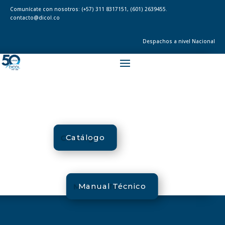
Comunícate con nosotros:
(+57) 311 8317151
,
(601) 2639455.
contacto@dicol.co
Despachos a nivel Nacional
Catálogo
Manual Técnico