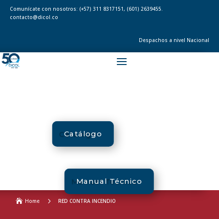
Comunícate con nosotros:
(+57) 311 8317151
,
(601) 2639455.
contacto@dicol.co
Despachos a nivel Nacional
Catálogo
Manual Técnico
5

Home
RED CONTRA INCENDIO