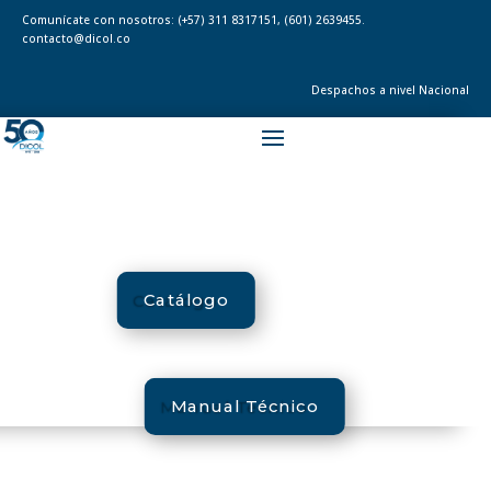
Comunícate con nosotros:
(+57) 311 8317151
,
(601) 2639455.
contacto@dicol.co
Despachos a nivel Nacional
Catálogo
Manual Técnico