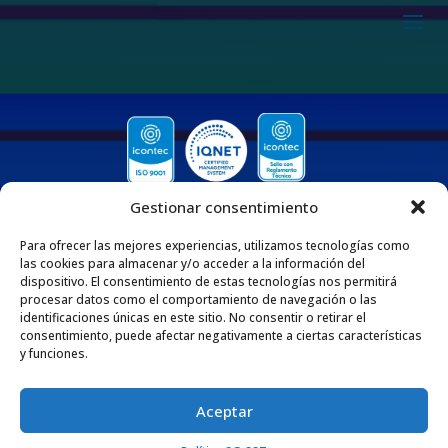
Gestionar consentimiento
Para ofrecer las mejores experiencias, utilizamos tecnologías como
las cookies para almacenar y/o acceder a la información del
dispositivo. El consentimiento de estas tecnologías nos permitirá
procesar datos como el comportamiento de navegación o las
QUIENES SOMOS
identificaciones únicas en este sitio. No consentir o retirar el
consentimiento, puede afectar negativamente a ciertas características
Nos enorgullece ser una empresa 100% Colombiana que desde 1975 se dedica
y funciones.
a fabricar y comercializar tuberías y accesorios de polipropileno, adaptados
para diversas aplicaciones en los sectores de la construcción e industria. Esta
extensa trayectoria respalda nuestro compromiso con la excelencia y la
satisfacción de nuestros clientes por medio de nuestros productos y servicios.
Aceptar