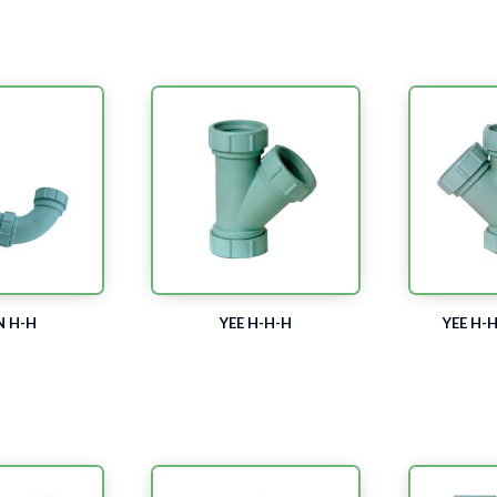
N H-H
YEE H-H-H
YEE H-