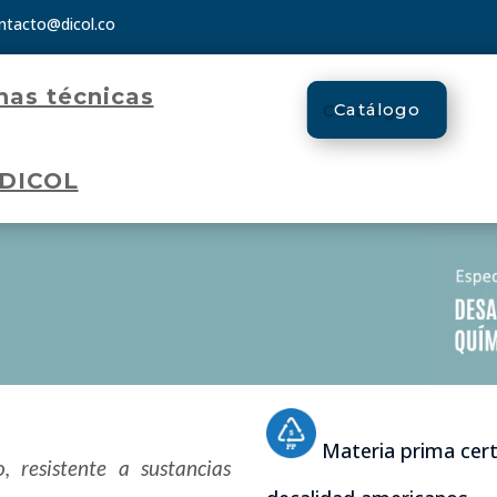
ntacto@dicol.co
has técnicas
Catálogo
 DICOL
Materia prima cert
, resistente a sustancias