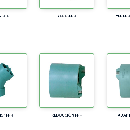
N H-H
YEE H-H-H
YEE H-
5° H-H
REDUCCIÓN H-H
ADAP