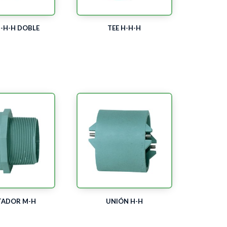
H-H-H DOBLE
TEE H-H-H
TADOR M-H
UNIÓN H-H