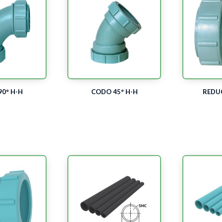
0° H-H
CODO 45° H-H
REDU