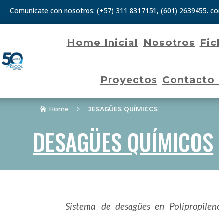
Comunícate con nosotros:
(+57) 311 8317151
,
(601) 2639455.
co
Home Inicial
Nosotros
Fic
Proyectos
Contacto
Home
DESAGÜES QUÍMICOS
5

DESAGÜES QUÍMICOS
Sistema de desagües en Polipropileno